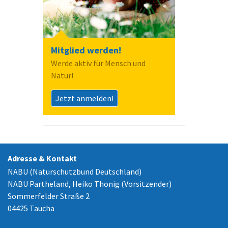
Mitglied werden!
Werde aktiv für Mensch und
Natur!
Jetzt anmelden!
Adresse & Kontakt
NABU (Naturschutzbund Deutschland)
NABU Partheland, Heiko Thonig (Vorsitzender)
Sommerfelder Straße 2
04425 Taucha